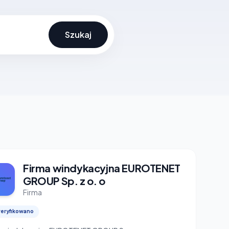
Szukaj
Firma windykacyjna EUROTENET
GROUP Sp. z o. o
Firma
eryfikowano