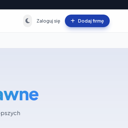
Zaloguj się
Dodaj firmę
rawne
lepszych