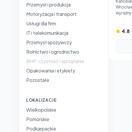
Kancela
Przemysł i produkcja
Wrocławi
wyraźny
Motoryzacja i transport
Usługi dla firm
4.8
IT i telekomunikacja
Przemysł spożywczy
Rolnictwo i ogrodnictwo
BHP, czystość i sprzątanie
Opakowania i etykiety
Pozostałe
LOKALIZACJE
Wielkopolskie
Pomorskie
Podkarpackie