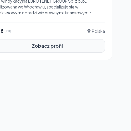
a windykacyjna EUROTENET GROUP Sp. z o.o.,
lizowana we Wrocławiu, specjalizuje się w
leksowym doradztwie prawnym i finansowym z...
.8
Polska
(181)
Zobacz profil