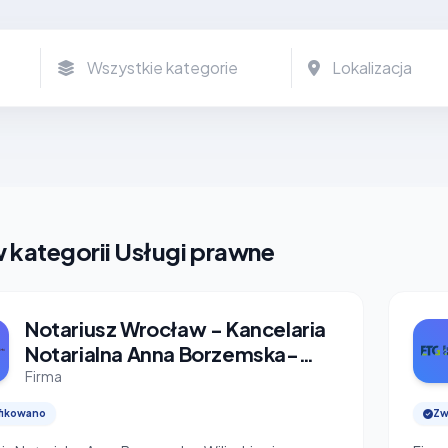
 kategorii Usługi prawne
Notariusz Wrocław - Kancelaria
Notarialna Anna Borzemska-
Wiliczkiewicz
Firma
fikowano
Zw