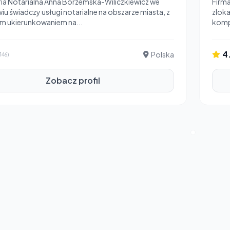
ria Notarialna Anna Borzemska-Wiliczkiewicz we
Firm
u świadczy usługi notarialne na obszarze miasta, z
zloka
m ukierunkowaniem na...
komp
4
Polska
(146)
Zobacz profil