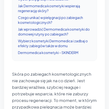
Jak Dermomedica kosmetyki wspierają
regenerację skóry?
Czego unikać w pielęgnacji po zabiegach
kosmetologicznych?
Jak wprowadzić Dermomedica kosmetyki do
domowej rutyny po zabiegach?
Wybierz kosmetyki Dermomedica i zadbaj o
efekty zabiegów także w domu
Dermomedica kosmetyki - SKINDERM
Skóra po zabiegach kosmetologicznych
nie zachowuje się jak na co dzień. Jest
bardziej wrażliwa, szybciej reaguje i
potrzebuje wsparcia, które nie zaburzy
procesu regeneracji. To moment, w którym
przypadkowa pielęgnacja może bardziej