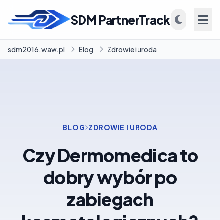
SDM PartnerTrack
sdm2016.waw.pl
Blog
Zdrowie i uroda
INFORMACJE
Firmy
BLOG
ZDROWIE I URODA
Blog
Czy Dermomedica to
dobry wybór po
zabiegach