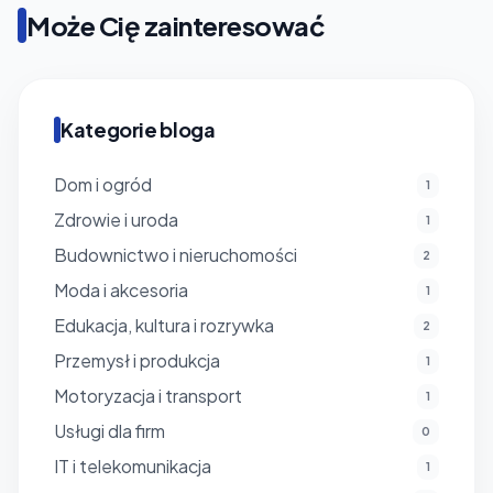
Może Cię zainteresować
Kategorie bloga
Dom i ogród
1
Zdrowie i uroda
1
Budownictwo i nieruchomości
2
Moda i akcesoria
1
Edukacja, kultura i rozrywka
2
Przemysł i produkcja
1
Motoryzacja i transport
1
Usługi dla firm
0
IT i telekomunikacja
1