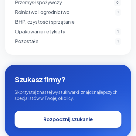
Przemysł spożywczy
0
Rolnictwo i ogrodnictwo
1
BHP, czystość i sprzątanie
Opakowania i etykiety
1
Pozostałe
1
Szukasz firmy?
Skorzystaj z naszej wyszukiwarki i znajdź najlepszych
specjalistów w Twojej okolicy.
Rozpocznij szukanie