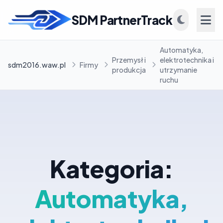
SDM PartnerTrack
Automatyka,
Przemysł i
elektrotechnika i
sdm2016.waw.pl
Firmy
produkcja
utrzymanie
ruchu
INFORMACJE
Firmy
Blog
Kategoria:
Automatyka,