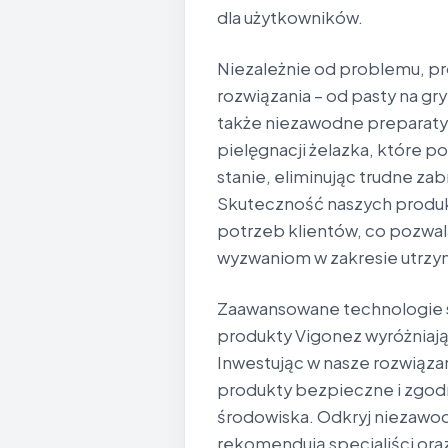
dla użytkowników.
Niezależnie od problemu, p
rozwiązania – od pasty na gry
także niezawodne preparaty 
pielęgnacji żelazka, które 
stanie, eliminując trudne z
Skuteczność naszych produkt
potrzeb klientów, co pozwal
wyzwaniom w zakresie utrzym
Zaawansowane technologie s
produkty Vigonez wyróżniają 
Inwestując w nasze rozwiązan
produkty bezpieczne i zgod
środowiska. Odkryj niezawo
rekomendują specjaliści oraz