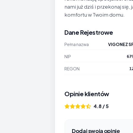
nami już dziś i przekonaj si
komfortu w Twoim domu.
Dane Rejestrowe
Pełna nazwa
VIGONEZ SP
NIP
67
REGON
1
Opinie klientów
4.8 / 5
Dodaj swoją opinię