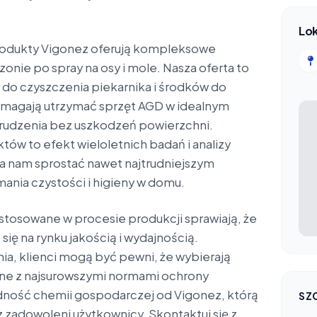
Lok
rodukty Vigonez oferują kompleksowe
zonie po spray na osy i mole. Nasza oferta to
do czyszczenia piekarnika i środków do
pomagają utrzymać sprzęt AGD w idealnym
abrudzenia bez uszkodzeń powierzchni.
ów to efekt wieloletnich badań i analizy
a nam sprostać nawet najtrudniejszym
ania czystości i higieny w domu.
tosowane w procesie produkcji sprawiają, że
się na rynku jakością i wydajnością.
ia, klienci mogą być pewni, że wybierają
ne z najsurowszymi normami ochrony
dność chemii gospodarczej od Vigonez, którą
SZ
 zadowoleni użytkownicy. Skontaktuj się z