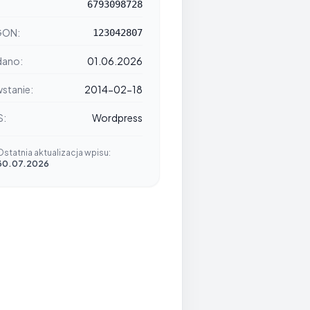
6793098728
GON:
123042807
ano:
01.06.2026
stanie:
2014-02-18
S:
Wordpress
Ostatnia aktualizacja wpisu:
30.07.2026