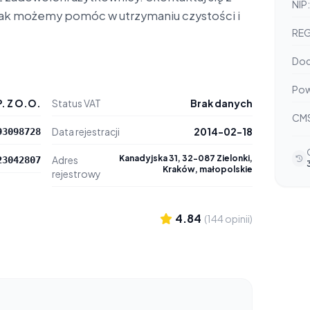
NIP:
ę, jak możemy pomóc w utrzymaniu czystości i
RE
Dod
Pow
. Z O.O.
Status VAT
Brak danych
CM
Data rejestracji
2014-02-18
93098728
Kanadyjska 31, 32-087 Zielonki,
Adres
23042807
Kraków, małopolskie
rejestrowy
4.84
(144 opinii)