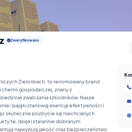
z
Zweryfikowano
Ko
wniczych Zielonkach, to renomowany brand
ji chemii gospodarczej, znany z
ziedzinie zwalczania szkodników. Nasze
nie i pająki stanowią esencję efektywności i
jąc skuteczne pozbycie się niechcianych
kty te, dzięki starannie dobranym
ntują najwyższą jakość oraz bezpieczeństwo