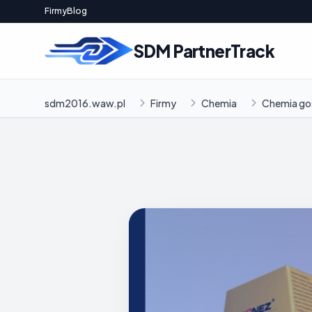
Firmy
Blog
SDM PartnerTrack
sdm2016.waw.pl
Firmy
Chemia
Chemia go