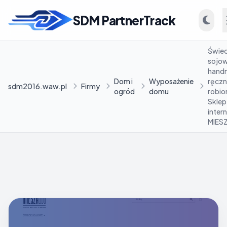
SDM PartnerTrack
Świe
sojo
hand
Dom i
Wyposażenie
ręczn
sdm2016.waw.pl
Firmy
ogród
domu
robio
Sklep
INFORMACJE
inter
MIES
Firmy
Blog