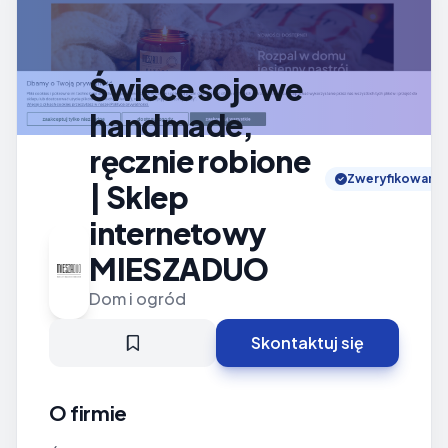
Świece sojowe
handmade,
ręcznie robione
Zweryfikowano
| Sklep
internetowy
MIESZADUO
Dom i ogród
Skontaktuj się
O firmie