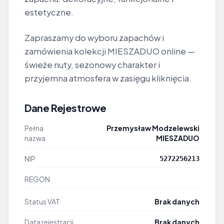
estetyczne.
Zapraszamy do wyboru zapachów i
zamówienia kolekcji MIESZADUO online —
świeże nuty, sezonowy charakter i
przyjemna atmosfera w zasięgu kliknięcia.
Dane Rejestrowe
Pełna
Przemysław Modzelewski
nazwa
MIESZADUO
NIP
5272256213
REGON
Status VAT
Brak danych
Data rejestracji
Brak danych