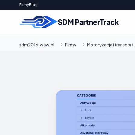
Firmy
Blog
SDM PartnerTrack
sdm2016.waw.pl
Firmy
Motoryzacja i transport