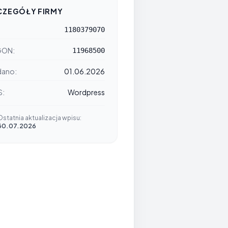
CZEGÓŁY FIRMY
1180379070
GON:
11968500
ano:
01.06.2026
S:
Wordpress
Ostatnia aktualizacja wpisu:
30.07.2026