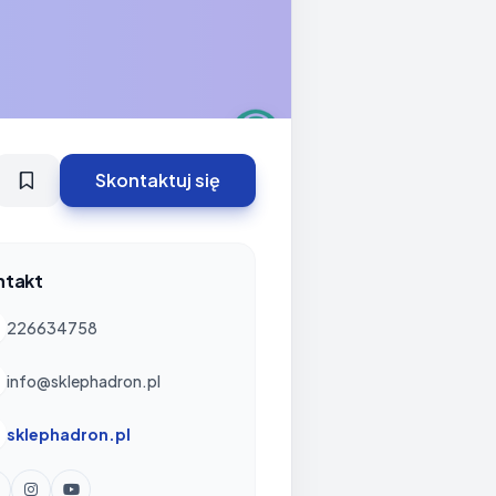
Skontaktuj się
ntakt
226634758
info@sklephadron.pl
sklephadron.pl