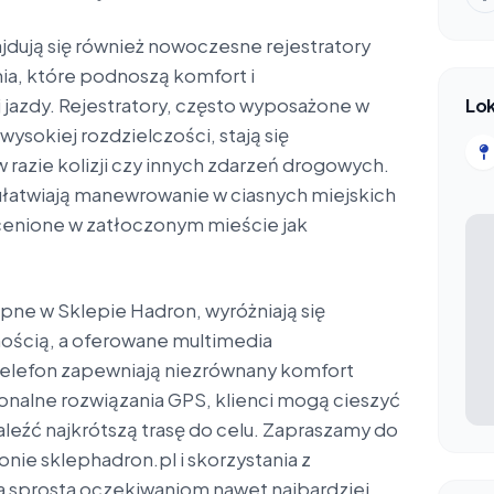
jdują się również nowoczesne rejestratory
ia, które podnoszą komfort i
jazdy. Rejestratory, często wyposażone w
Lok
ysokiej rozdzielczości, stają się
razie kolizji czy innych zdarzeń drogowych.
ułatwiają manewrowanie w ciasnych miejskich
ocenione w zatłoczonym mieście jak
pne w Sklepie Hadron, wyróżniają się
ością, a oferowane multimedia
elefon zapewniają niezrównany komfort
onalne rozwiązania GPS, klienci mogą cieszyć
naleźć najkrótszą trasę do celu. Zapraszamy do
ronie sklephadron.pl i skorzystania z
a sprosta oczekiwaniom nawet najbardziej