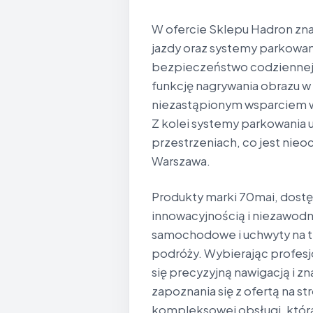
W ofercie Sklepu Hadron zna
jazdy oraz systemy parkowan
bezpieczeństwo codziennej 
funkcję nagrywania obrazu w w
niezastąpionym wsparciem w 
Z kolei systemy parkowania 
przestrzeniach, co jest nie
Warszawa.
Produkty marki 70mai, dostę
innowacyjnością i niezawodn
samochodowe i uchwyty na t
podróży. Wybierając profesj
się precyzyjną nawigacją i z
zapoznania się z ofertą na st
kompleksowej obsługi, któr