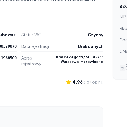
SZ
NIP:
RE
lubowski
Status VAT
Czynny
Dod
Data rejestracji
Brak danych
80379070
CM
Krasińskiego 59/74, 01-755
Adres
11968500
Warszawa, mazowieckie
rejestrowy
4.96
(187 opinii)