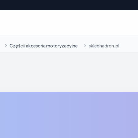
Części i akcesoria motoryzacyjne
sklephadron.pl