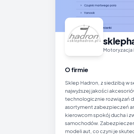
skleph
Motoryzacja i
O firmie
Sklep Hadron, z siedzibą w s
najwyższej jakości akceso
technologicznie rozwiązań d
asortyment zabezpieczeń a
kierowcom spokój ducha i z
samochodów. Zabezpieczeni
modeli aut, co czyni je skut