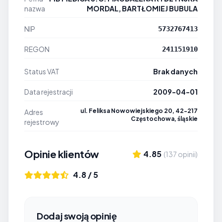
nazwa
MORDAL, BARTŁOMIEJ BUBULA
NIP
5732767413
REGON
241151910
Status VAT
Brak danych
Data rejestracji
2009-04-01
ul. Feliksa Nowowiejskiego 20, 42-217
Adres
Częstochowa, śląskie
rejestrowy
Opinie klientów
4.85
(137 opinii)
4.8 / 5
Dodaj swoją opinię