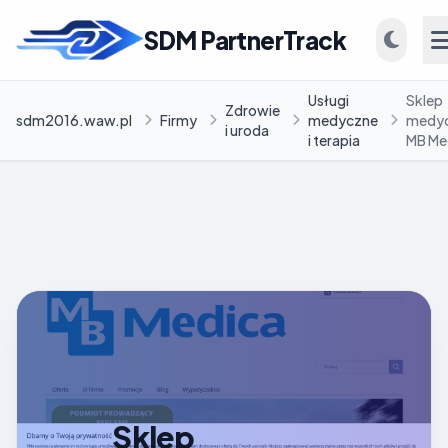
SDM PartnerTrack
Usługi
Sklep
Zdrowie
sdm2016.waw.pl
Firmy
medyczne
medy
i uroda
i terapia
MB Me
INFORMACJE
Firmy
Blog
Sklep