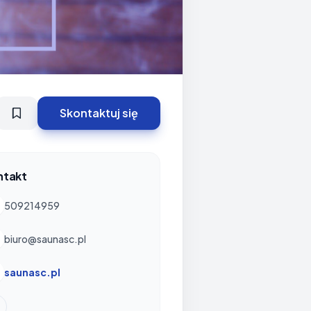
Skontaktuj się
ntakt
509214959
biuro@saunasc.pl
saunasc.pl