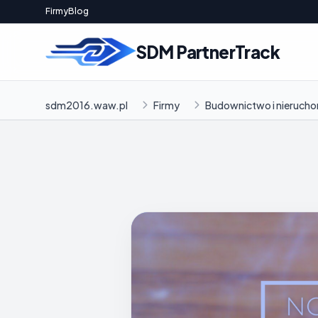
Firmy
Blog
SDM PartnerTrack
sdm2016.waw.pl
Firmy
Budownictwo i nieruch