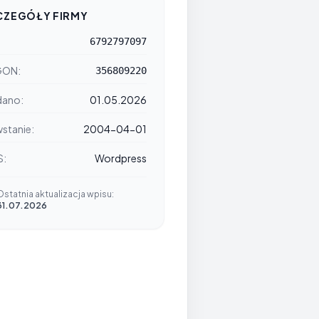
CZEGÓŁY FIRMY
6792797097
GON:
356809220
ano:
01.05.2026
stanie:
2004-04-01
S:
Wordpress
Ostatnia aktualizacja wpisu:
31.07.2026