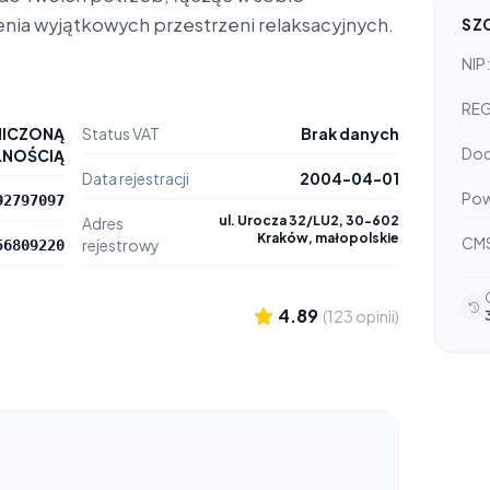
enia wyjątkowych przestrzeni relaksacyjnych.
SZ
NIP:
RE
NICZONĄ
Status VAT
Brak danych
Dod
LNOŚCIĄ
Data rejestracji
2004-04-01
Pow
92797097
ul. Urocza 32/LU2, 30-602
Adres
Kraków, małopolskie
CM
rejestrowy
56809220
4.89
(123 opinii)