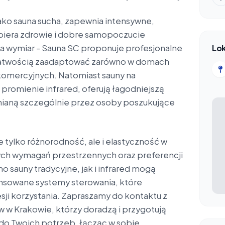
jako sauna sucha, zapewnia intensywne,
spiera zdrowie i dobre samopoczucie
a wymiar - Sauna SC proponuje profesjonalne
Lok
 łatwością zaadaptować zarówno w domach
 komercyjnych. Natomiast sauny na
promienie infrared, oferują łagodniejszą
enianą szczególnie przez osoby poszukujące
e tylko różnorodność, ale i elastyczność w
ch wymagań przestrzennych oraz preferencji
o sauny tradycyjne, jak i infrared mogą
sowane systemy sterowania, które
esji korzystania. Zapraszamy do kontaktu z
w Krakowie, którzy doradzą i przygotują
do Twoich potrzeb, łącząc w sobie