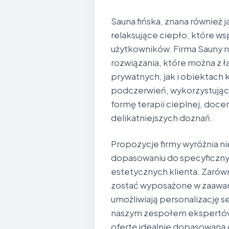
Sauna fińska, znana również 
relaksujące ciepło, które w
użytkowników. Firma Sauny n
rozwiązania, które można z
prywatnych, jak i obiektach
podczerwień, wykorzystując 
formę terapii cieplnej, doc
delikatniejszych doznań.
Propozycje firmy wyróżnia ni
dopasowaniu do specyficzny
estetycznych klienta. Zarówn
zostać wyposażone w zaawan
umożliwiają personalizację s
naszym zespołem ekspertów 
ofertę idealnie dopasowaną 