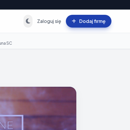
Zaloguj się
Dodaj firmę
una SC