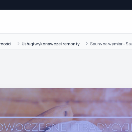
omości
Usługi wykonawcze i remonty
Sauny na wymiar - Sa