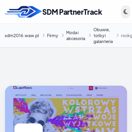
SDM PartnerTrack
Obuwie,
Moda i
sdm2016.waw.pl
Firmy
torby i
rock
akcesoria
galanteria
INFORMACJE
Firmy
Blog