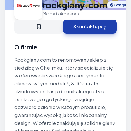
rockglany.com
Zweryfik
Moda i akcesoria
Skontaktuj się
O firmie
Rockglany.com to renomowany sklep z
siedzibą w Chełmku, który specjalizuje się
w oferowaniu szerokiego asortymentu
glanów, w tym modeli 3, 8, 10 oraz 15
dziurkowych. Pasja do unikalnego stylu
punkowego i gotyckiego znajduje
odzwierciedlenie w każdym produkcie,
gwarantując wysoką jakość i niebanalny
design. W ofercie znajdują się solidne glany
z klamrami oraz funkcjonalne buty