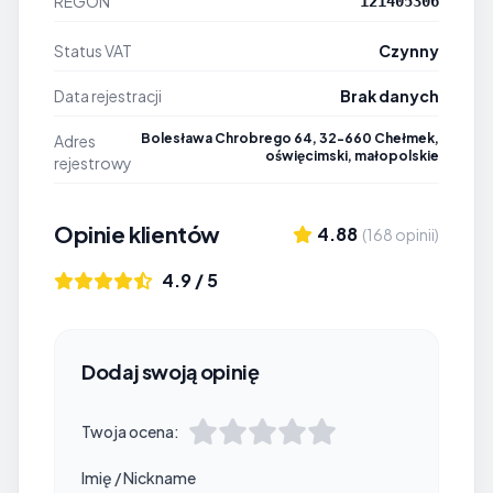
REGON
121405306
Status VAT
Czynny
Data rejestracji
Brak danych
Bolesława Chrobrego 64, 32-660 Chełmek,
Adres
oświęcimski, małopolskie
rejestrowy
Opinie klientów
4.88
(168 opinii)
4.9 / 5
Dodaj swoją opinię
Twoja ocena:
Imię / Nickname