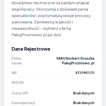
doradztwo techniczne na każdym etapie
współpracy. Skorzystaj z doświadczenia
specjalistów i zoptymalizuj swoje procesy
pakowania. Zainwestuj w jakość i
niezawodność – wybierz ofertę
PakujProzniowo.pl już dziś.
Dane Rejestrowe
Pełna
VAKU Norbert Gruszka
nazwa
PakujProzniowo.pl
NIP
8722407235
REGON
Status VAT
Brak danych
Data rejestracji
Brak danych