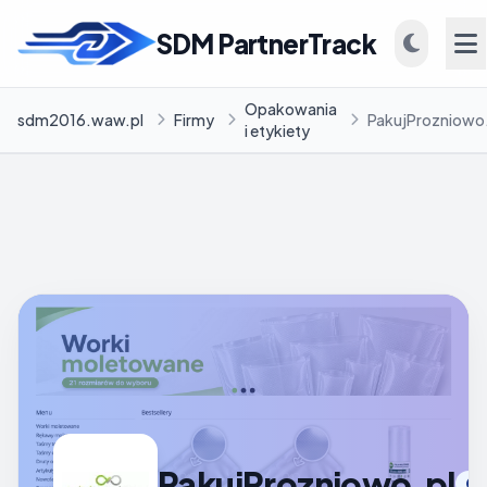
SDM PartnerTrack
Opakowania
sdm2016.waw.pl
Firmy
PakujProzniowo
i etykiety
INFORMACJE
Firmy
Blog
PakujProzniowo.pl