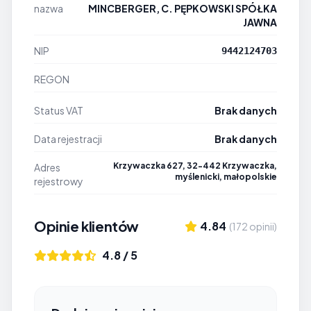
nazwa
MINCBERGER, C. PĘPKOWSKI SPÓŁKA
JAWNA
NIP
9442124703
REGON
Status VAT
Brak danych
Data rejestracji
Brak danych
Krzywaczka 627, 32-442 Krzywaczka,
Adres
myślenicki, małopolskie
rejestrowy
Opinie klientów
4.84
(172 opinii)
4.8 / 5