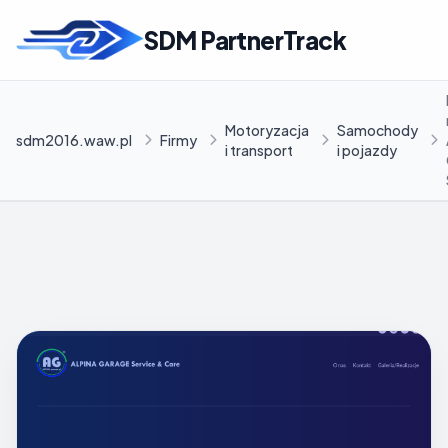
SDM PartnerTrack
Motoryzacja
Samochody
sdm2016.waw.pl
Firmy
i transport
i pojazdy
INFORMACJE
Firmy
Blog